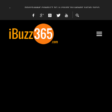
PROGRAMME COMPLET DE LA COUPE DU MONDE QATAR 2022
FACEBOOK, INSTAGRAM ET WHATSAPP HORS SERVICE! EST-CE UNE CYBER-ATTA
UNE VIDÉO 4K MONTRE LA PLANÈTE MARS EN ULTRA-HAUTE DÉFINITION
LANCEMENT DU PREMIER VOL HABITÉ DE SPACEX
DÉCÈS DE L’EX-PRÉSIDENT ZINE EL ABIDINE BEN ALI, SERA-T-IL ENTERRÉ EN TUNIS