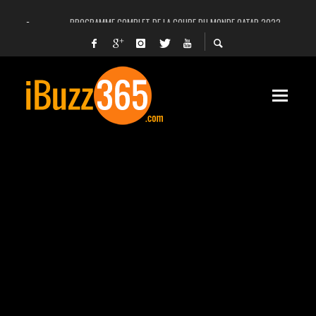
PROGRAMME COMPLET DE LA COUPE DU MONDE QATAR 2022
FACEBOOK, INSTAGRAM ET WHATSAPP HORS SERVICE! EST-CE UNE CYBER-ATTA
UNE VIDÉO 4K MONTRE LA PLANÈTE MARS EN ULTRA-HAUTE DÉFINITION
LANCEMENT DU PREMIER VOL HABITÉ DE SPACEX
DÉCÈS DE L’EX-PRÉSIDENT ZINE EL ABIDINE BEN ALI, SERA-T-IL ENTERRÉ EN TUNIS