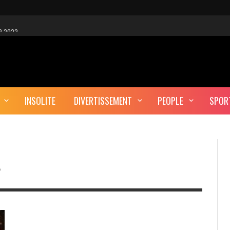
R 2022
 EST-CE UNE CYBER-ATTAQUE?
AUTE DÉFINITION
INSOLITE
DIVERTISSEMENT
PEOPLE
SPOR
ERA-T-IL ENTERRÉ EN TUNISIE?
A