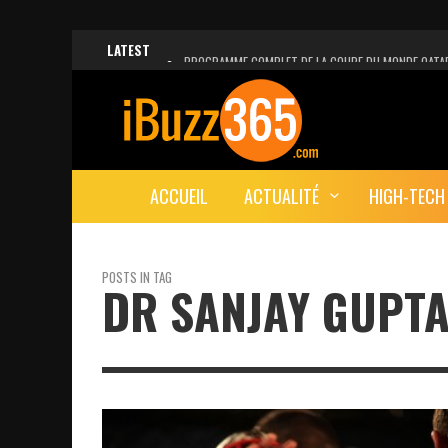
LATEST
PROGRAMME COMPLET DE LA COUPE DU MONDE QATA
FACEBOOK, INSTAGRAM ET WHATSAPP HORS SERVICE!
UNE VIDÉO 4K MONTRE LA PLANÈTE MARS EN ULTRA-H
LANCEMENT DU PREMIER VOL HABITÉ DE SPACEX
ACCUEIL
ACTUALITÉ
HIGH-TECH
DÉCÈS DE L’EX-PRÉSIDENT ZINE EL ABIDINE BEN ALI, S
POSTS IN TAG
DR SANJAY GUPT