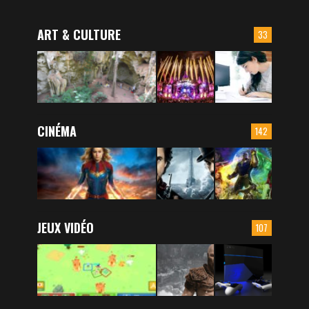
ART & CULTURE
33
CINÉMA
142
JEUX VIDÉO
107