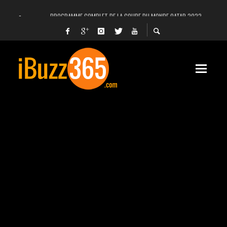
PROGRAMME COMPLET DE LA COUPE DU MONDE QATAR 2022
FACEBOOK, INSTAGRAM ET WHATSAPP HORS SERVICE! EST-CE UNE CYBER-ATTA
UNE VIDÉO 4K MONTRE LA PLANÈTE MARS EN ULTRA-HAUTE DÉFINITION
LANCEMENT DU PREMIER VOL HABITÉ DE SPACEX
DÉCÈS DE L’EX-PRÉSIDENT ZINE EL ABIDINE BEN ALI, SERA-T-IL ENTERRÉ EN TUNIS