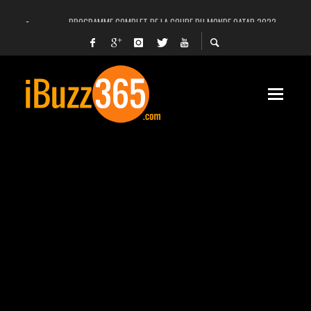
PROGRAMME COMPLET DE LA COUPE DU MONDE QATAR 2022
FACEBOOK, INSTAGRAM ET WHATSAPP HORS SERVICE! EST-CE UNE CYBER-ATTA
UNE VIDÉO 4K MONTRE LA PLANÈTE MARS EN ULTRA-HAUTE DÉFINITION
LANCEMENT DU PREMIER VOL HABITÉ DE SPACEX
DÉCÈS DE L’EX-PRÉSIDENT ZINE EL ABIDINE BEN ALI, SERA-T-IL ENTERRÉ EN TUNIS