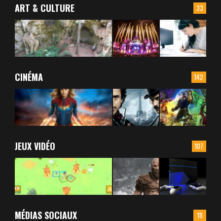
ART & CULTURE
33
CINÉMA
142
JEUX VIDÉO
107
MÉDIAS SOCIAUX
18