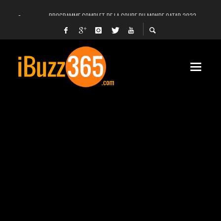
PROGRAMME COMPLET DE LA COUPE DU MONDE QATAR 2022
FACEBOOK, INSTAGRAM ET WHATSAPP HORS SERVICE! EST-CE UNE CYBER-ATTA
UNE VIDÉO 4K MONTRE LA PLANÈTE MARS EN ULTRA-HAUTE DÉFINITION
LANCEMENT DU PREMIER VOL HABITÉ DE SPACEX
DÉCÈS DE L’EX-PRÉSIDENT ZINE EL ABIDINE BEN ALI, SERA-T-IL ENTERRÉ EN TUNIS