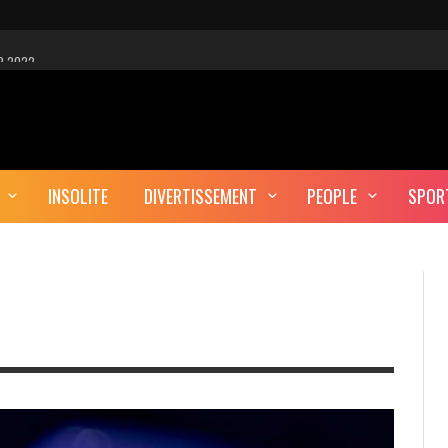
R 2022
 EST-CE UNE CYBER-ATTAQUE?
AUTE DÉFINITION
INSOLITE
DIVERTISSEMENT
PEOPLE
SPOR
ERA-T-IL ENTERRÉ EN TUNISIE?