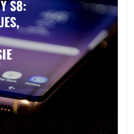
Y S8:
UES,
SIE