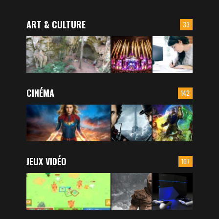
ART & CULTURE
33
CINÉMA
142
JEUX VIDÉO
107