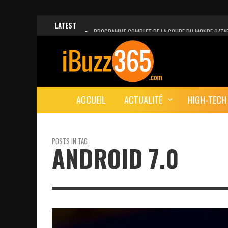
LATEST
PROGRAMME COMPLET DE LA COUPE DU MONDE QATA
FACEBOOK, INSTAGRAM ET WHATSAPP HORS SERVICE!
UNE VIDÉO 4K MONTRE LA PLANÈTE MARS EN ULTRA-H
LANCEMENT DU PREMIER VOL HABITÉ DE SPACEX
ACCUEIL
ACTUALITÉ
HIGH-TECH
DÉCÈS DE L’EX-PRÉSIDENT ZINE EL ABIDINE BEN ALI, S
POSTS IN TAG
ANDROID 7.0