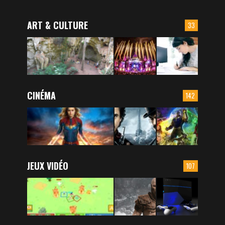
ART & CULTURE
33
CINÉMA
142
JEUX VIDÉO
107