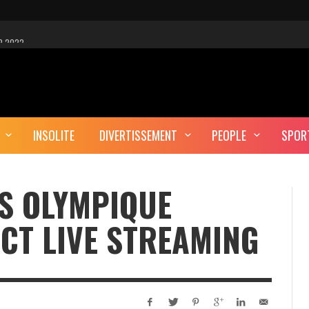
R 2022
 EST-CE UNE CYBER-ATTAQUE?
AUTE DÉFINITION
INSOLITE
DIVERTISSEMENT
PEOPLE
SPOR
ERA-T-IL ENTERRÉ EN TUNISIE?
S OLYMPIQUE
ECT LIVE STREAMING