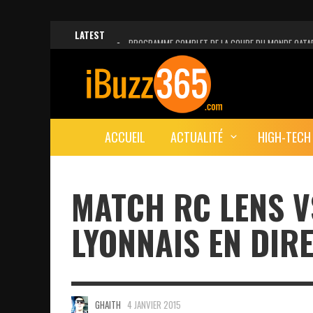
LATEST
PROGRAMME COMPLET DE LA COUPE DU MONDE QATA
FACEBOOK, INSTAGRAM ET WHATSAPP HORS SERVICE!
UNE VIDÉO 4K MONTRE LA PLANÈTE MARS EN ULTRA-H
LANCEMENT DU PREMIER VOL HABITÉ DE SPACEX
ACCUEIL
ACTUALITÉ
HIGH-TECH
DÉCÈS DE L’EX-PRÉSIDENT ZINE EL ABIDINE BEN ALI, S
MATCH RC LENS V
LYONNAIS EN DIR
GHAITH
4 JANVIER 2015