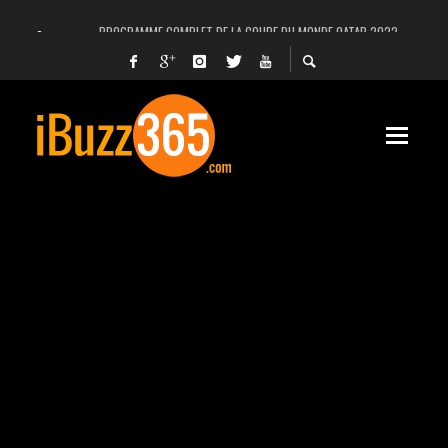
PROGRAMME COMPLET DE LA COUPE DU MONDE QATAR 2022
FACEBOOK, INSTAGRAM ET WHATSAPP HORS SERVICE! EST-CE UNE CYBER-ATTA
UNE VIDÉO 4K MONTRE LA PLANÈTE MARS EN ULTRA-HAUTE DÉFINITION
LANCEMENT DU PREMIER VOL HABITÉ DE SPACEX
DÉCÈS DE L’EX-PRÉSIDENT ZINE EL ABIDINE BEN ALI, SERA-T-IL ENTERRÉ EN TUNIS