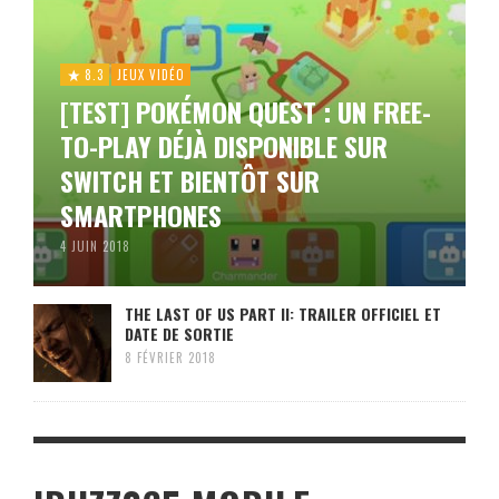
8.3
JEUX VIDÉO
[TEST] POKÉMON QUEST : UN FREE-
TO-PLAY DÉJÀ DISPONIBLE SUR
SWITCH ET BIENTÔT SUR
SMARTPHONES
4 JUIN 2018
THE LAST OF US PART II: TRAILER OFFICIEL ET
DATE DE SORTIE
8 FÉVRIER 2018