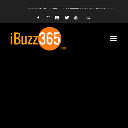
PROGRAMME COMPLET DE LA COUPE DU MONDE QATAR 2022
FACEBOOK, INSTAGRAM ET WHATSAPP HORS SERVICE! EST-CE UNE CYBER-ATTA
UNE VIDÉO 4K MONTRE LA PLANÈTE MARS EN ULTRA-HAUTE DÉFINITION
LANCEMENT DU PREMIER VOL HABITÉ DE SPACEX
DÉCÈS DE L’EX-PRÉSIDENT ZINE EL ABIDINE BEN ALI, SERA-T-IL ENTERRÉ EN TUNIS