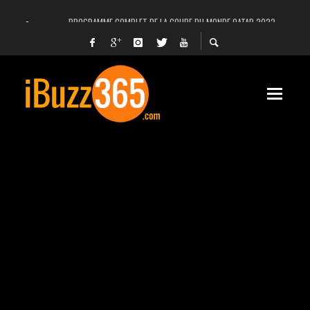
PROGRAMME COMPLET DE LA COUPE DU MONDE QATAR 2022
FACEBOOK, INSTAGRAM ET WHATSAPP HORS SERVICE! EST-CE UNE CYBER-ATTA
UNE VIDÉO 4K MONTRE LA PLANÈTE MARS EN ULTRA-HAUTE DÉFINITION
LANCEMENT DU PREMIER VOL HABITÉ DE SPACEX
DÉCÈS DE L’EX-PRÉSIDENT ZINE EL ABIDINE BEN ALI, SERA-T-IL ENTERRÉ EN TUNIS