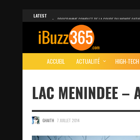
LATEST
PROGRAMME COMPLET DE LA COUPE DU MONDE QATA
FACEBOOK, INSTAGRAM ET WHATSAPP HORS SERVICE!
UNE VIDÉO 4K MONTRE LA PLANÈTE MARS EN ULTRA-H
LANCEMENT DU PREMIER VOL HABITÉ DE SPACEX
ACCUEIL
ACTUALITÉ
HIGH-TECH
DÉCÈS DE L’EX-PRÉSIDENT ZINE EL ABIDINE BEN ALI, S
LAC MENINDEE – 
GHAITH
7 JUILLET 2014