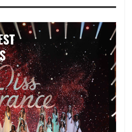
EST
S