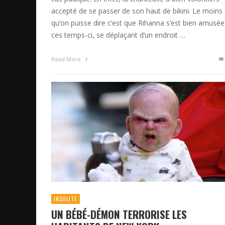
accepté de se passer de son haut de bikini. Le moins
qu’on puisse dire c’est que Rihanna s’est bien amusée
ces temps-ci, se déplaçant d’un endroit …
Read More
INSOLITE
UN BÉBÉ-DÉMON TERRORISE LES