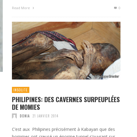
Read More
0
INSOLITE
PHILIPINES: DES CAVERNES SURPEUPLÉES
DE MOMIES
DONIA
21 JANVIER 2014
C’est aux Philipines précisément à Kabayan que des
hommes ont creusé un énorme tunnel s’ouvrant sur