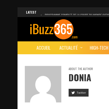
LATEST
PROGRAMME COMPLET DE LA COUPE DU MONDE QATA
FACEBOOK, INSTAGRAM ET WHATSAPP HORS SERVICE!
UNE VIDÉO 4K MONTRE LA PLANÈTE MARS EN ULTRA-H
LANCEMENT DU PREMIER VOL HABITÉ DE SPACEX
ACCUEIL
ACTUALITÉ
HIGH-TECH
DÉCÈS DE L’EX-PRÉSIDENT ZINE EL ABIDINE BEN ALI, S
ABOUT THE AUTHOR
DONIA
Twitter