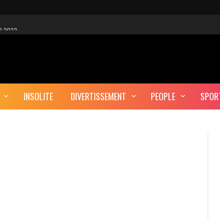
R 2022
 EST-CE UNE CYBER-ATTAQUE?
AUTE DÉFINITION
INSOLITE
DIVERTISSEMENT
PEOPLE
SPOR
ERA-T-IL ENTERRÉ EN TUNISIE?