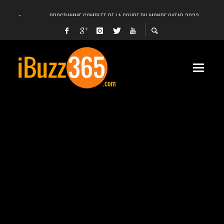
PROGRAMME COMPLET DE LA COUPE DU MONDE QATAR 2022
FACEBOOK, INSTAGRAM ET WHATSAPP HORS SERVICE! EST-CE UNE CYBER-ATTA
UNE VIDÉO 4K MONTRE LA PLANÈTE MARS EN ULTRA-HAUTE DÉFINITION
LANCEMENT DU PREMIER VOL HABITÉ DE SPACEX
DÉCÈS DE L’EX-PRÉSIDENT ZINE EL ABIDINE BEN ALI, SERA-T-IL ENTERRÉ EN TUNIS