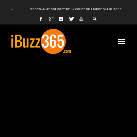
PROGRAMME COMPLET DE LA COUPE DU MONDE QATAR 2022
FACEBOOK, INSTAGRAM ET WHATSAPP HORS SERVICE! EST-CE UNE CYBER-ATTA
UNE VIDÉO 4K MONTRE LA PLANÈTE MARS EN ULTRA-HAUTE DÉFINITION
LANCEMENT DU PREMIER VOL HABITÉ DE SPACEX
DÉCÈS DE L’EX-PRÉSIDENT ZINE EL ABIDINE BEN ALI, SERA-T-IL ENTERRÉ EN TUNIS