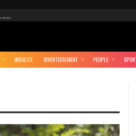
R 2022
 EST-CE UNE CYBER-ATTAQUE?
AUTE DÉFINITION
INSOLITE
DIVERTISSEMENT
PEOPLE
SPOR
ERA-T-IL ENTERRÉ EN TUNISIE?