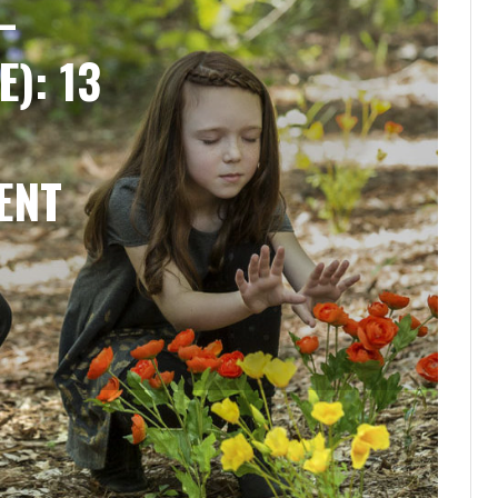
–
E): 13
ENT