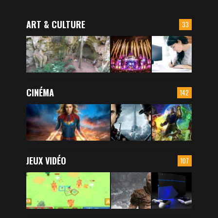
ART & CULTURE
33
CINÉMA
142
JEUX VIDÉO
107