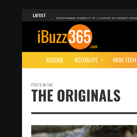
LATEST
PROGRAMME COMPLET DE LA COUPE DU MONDE QATA
FACEBOOK, INSTAGRAM ET WHATSAPP HORS SERVICE!
UNE VIDÉO 4K MONTRE LA PLANÈTE MARS EN ULTRA-H
LANCEMENT DU PREMIER VOL HABITÉ DE SPACEX
ACCUEIL
ACTUALITÉ
HIGH-TECH
DÉCÈS DE L’EX-PRÉSIDENT ZINE EL ABIDINE BEN ALI, S
POSTS IN TAG
THE ORIGINALS