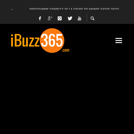
PROGRAMME COMPLET DE LA COUPE DU MONDE QATAR 2022
FACEBOOK, INSTAGRAM ET WHATSAPP HORS SERVICE! EST-CE UNE CYBER-ATTA
UNE VIDÉO 4K MONTRE LA PLANÈTE MARS EN ULTRA-HAUTE DÉFINITION
LANCEMENT DU PREMIER VOL HABITÉ DE SPACEX
DÉCÈS DE L’EX-PRÉSIDENT ZINE EL ABIDINE BEN ALI, SERA-T-IL ENTERRÉ EN TUNIS