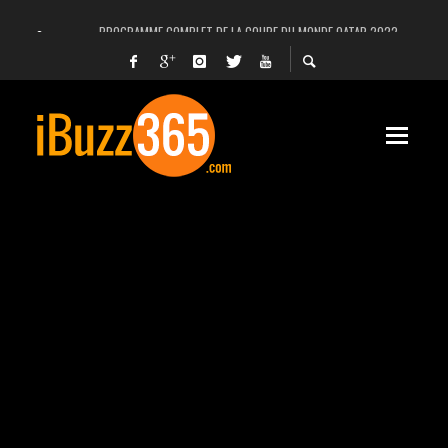
PROGRAMME COMPLET DE LA COUPE DU MONDE QATAR 2022
FACEBOOK, INSTAGRAM ET WHATSAPP HORS SERVICE! EST-CE UNE CYBER-ATTA
UNE VIDÉO 4K MONTRE LA PLANÈTE MARS EN ULTRA-HAUTE DÉFINITION
LANCEMENT DU PREMIER VOL HABITÉ DE SPACEX
DÉCÈS DE L’EX-PRÉSIDENT ZINE EL ABIDINE BEN ALI, SERA-T-IL ENTERRÉ EN TUNIS