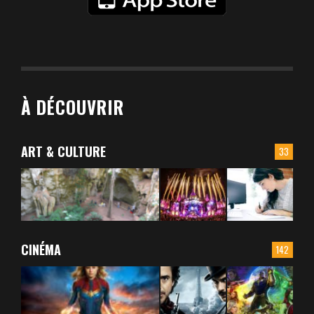
À DÉCOUVRIR
ART & CULTURE
33
CINÉMA
142