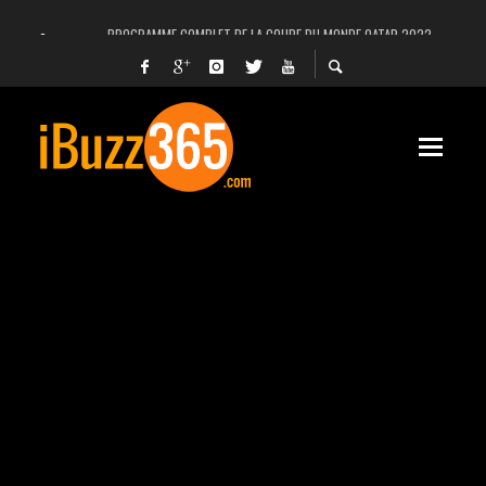
PROGRAMME COMPLET DE LA COUPE DU MONDE QATAR 2022
FACEBOOK, INSTAGRAM ET WHATSAPP HORS SERVICE! EST-CE UNE CYBER-ATTA
UNE VIDÉO 4K MONTRE LA PLANÈTE MARS EN ULTRA-HAUTE DÉFINITION
LANCEMENT DU PREMIER VOL HABITÉ DE SPACEX
DÉCÈS DE L’EX-PRÉSIDENT ZINE EL ABIDINE BEN ALI, SERA-T-IL ENTERRÉ EN TUNIS