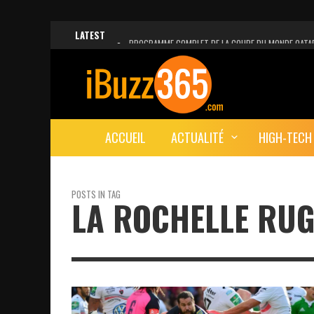
LATEST
PROGRAMME COMPLET DE LA COUPE DU MONDE QATA
FACEBOOK, INSTAGRAM ET WHATSAPP HORS SERVICE!
UNE VIDÉO 4K MONTRE LA PLANÈTE MARS EN ULTRA-H
LANCEMENT DU PREMIER VOL HABITÉ DE SPACEX
ACCUEIL
ACTUALITÉ
HIGH-TECH
DÉCÈS DE L’EX-PRÉSIDENT ZINE EL ABIDINE BEN ALI, S
POSTS IN TAG
LA ROCHELLE RU