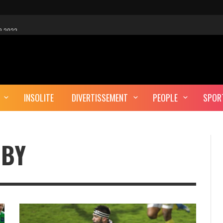
R 2022
 EST-CE UNE CYBER-ATTAQUE?
AUTE DÉFINITION
INSOLITE
DIVERTISSEMENT
PEOPLE
SPOR
ERA-T-IL ENTERRÉ EN TUNISIE?
GBY