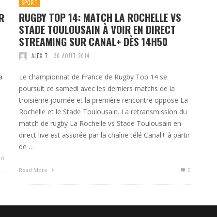
SPORT
RUGBY TOP 14: MATCH LA ROCHELLE VS
R
STADE TOULOUSAIN À VOIR EN DIRECT
STREAMING SUR CANAL+ DÈS 14H50
ALEX T.
30 AOÛT 2014
Le championnat de France de Rugby Top 14 se
a
poursuit ce samedi avec les derniers matchs de la
troisième journée et la première rencontre oppose La
Rochelle et le Stade Toulousain. La retransmission du
match de rugby La Rochelle vs Stade Toulousain en
direct live est assurée par la chaîne télé Canal+ à partir
de …
0
Read More
0