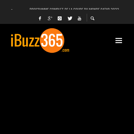
PROGRAMME COMPLET DE LA COUPE DU MONDE QATAR 2022
FACEBOOK, INSTAGRAM ET WHATSAPP HORS SERVICE! EST-CE UNE CYBER-ATTA
UNE VIDÉO 4K MONTRE LA PLANÈTE MARS EN ULTRA-HAUTE DÉFINITION
LANCEMENT DU PREMIER VOL HABITÉ DE SPACEX
DÉCÈS DE L’EX-PRÉSIDENT ZINE EL ABIDINE BEN ALI, SERA-T-IL ENTERRÉ EN TUNIS