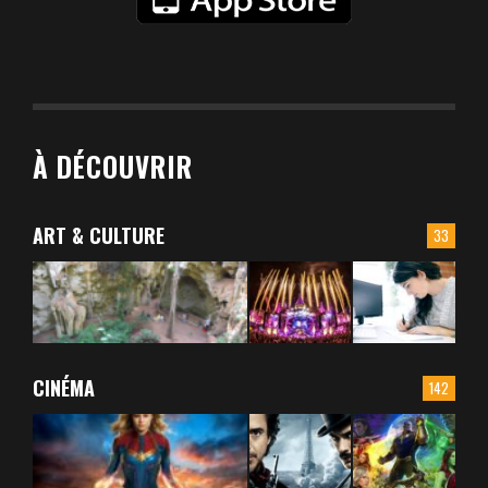
À DÉCOUVRIR
ART & CULTURE
33
CINÉMA
142