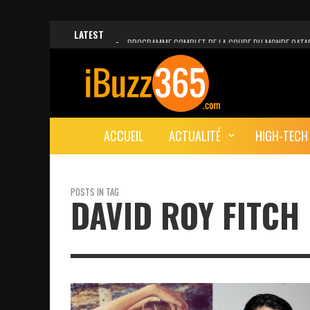
LATEST
PROGRAMME COMPLET DE LA COUPE DU MONDE QATA
FACEBOOK, INSTAGRAM ET WHATSAPP HORS SERVICE!
UNE VIDÉO 4K MONTRE LA PLANÈTE MARS EN ULTRA-H
LANCEMENT DU PREMIER VOL HABITÉ DE SPACEX
ACCUEIL
ACTUALITÉ
HIGH-TECH
DÉCÈS DE L’EX-PRÉSIDENT ZINE EL ABIDINE BEN ALI, S
POSTS IN TAG
DAVID ROY FITCH