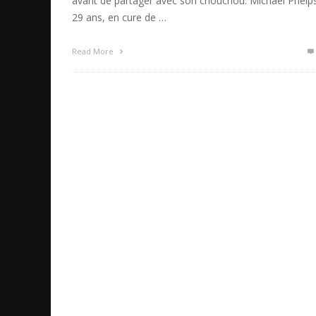
avant de partager avec son chouchou. Michael Phelp
29 ans, en cure de …
Read More