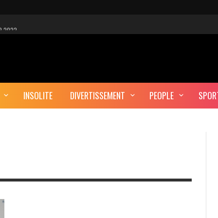
R 2022
 EST-CE UNE CYBER-ATTAQUE?
AUTE DÉFINITION
INSOLITE
DIVERTISSEMENT
PEOPLE
SPOR
ERA-T-IL ENTERRÉ EN TUNISIE?