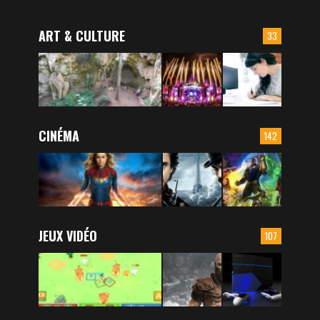
ART & CULTURE
33
CINÉMA
142
JEUX VIDÉO
107