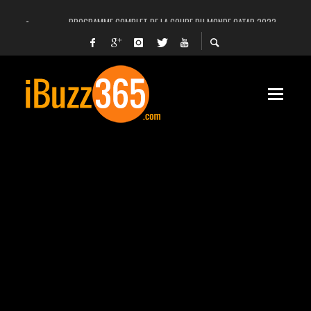
PROGRAMME COMPLET DE LA COUPE DU MONDE QATAR 2022
FACEBOOK, INSTAGRAM ET WHATSAPP HORS SERVICE! EST-CE UNE CYBER-ATTA
UNE VIDÉO 4K MONTRE LA PLANÈTE MARS EN ULTRA-HAUTE DÉFINITION
LANCEMENT DU PREMIER VOL HABITÉ DE SPACEX
DÉCÈS DE L’EX-PRÉSIDENT ZINE EL ABIDINE BEN ALI, SERA-T-IL ENTERRÉ EN TUNIS