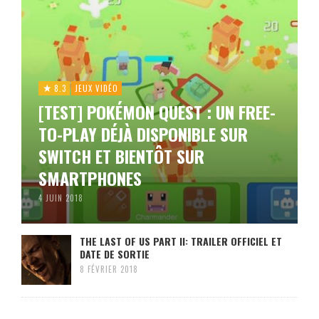
8.3
JEUX VIDÉO
[TEST] POKÉMON QUEST : UN FREE-
TO-PLAY DÉJÀ DISPONIBLE SUR
SWITCH ET BIENTÔT SUR
SMARTPHONES
4 JUIN 2018
THE LAST OF US PART II: TRAILER OFFICIEL ET
DATE DE SORTIE
8 FÉVRIER 2018