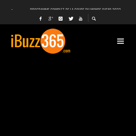
PROGRAMME COMPLET DE LA COUPE DU MONDE QATAR 2022
FACEBOOK, INSTAGRAM ET WHATSAPP HORS SERVICE! EST-CE UNE CYBER-ATTA
UNE VIDÉO 4K MONTRE LA PLANÈTE MARS EN ULTRA-HAUTE DÉFINITION
LANCEMENT DU PREMIER VOL HABITÉ DE SPACEX
DÉCÈS DE L’EX-PRÉSIDENT ZINE EL ABIDINE BEN ALI, SERA-T-IL ENTERRÉ EN TUNIS